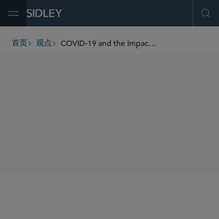
Open Menu
Ope
COVID-19 and the Impact on English Law Governed Contracts – Force Majeure and Frustration
首页
观点
breadcrumbs
SHARE