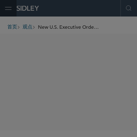
Open Menu
Ope
New U.S. Executive Order Targets Stock Buybacks, Dividends, and Executive Compensation for Underperforming Defense Contractors
首页
观点
breadcrumbs
SHARE