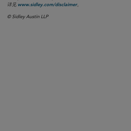
详见
。
www.sidley.com/disclaimer
© Sidley Austin LLP
合伙人律师
Kyle J. Fiet
kfiet
@sidley.com
华盛顿哥伦比亚特区
+1 202 736 8446