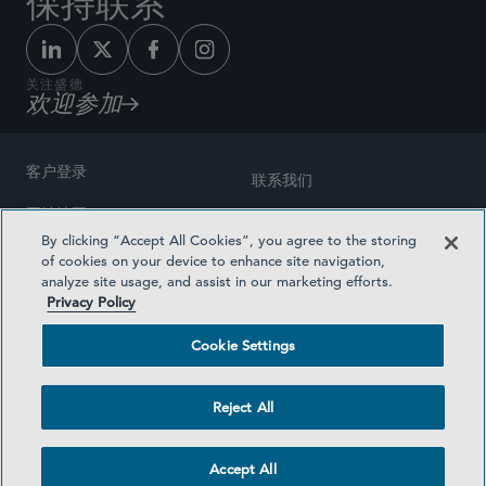
保持联系
关注盛德
欢迎参加
客户登录
联系我们
网站地图
奖励方式
By clicking “Accept All Cookies”, you agree to the storing
律师广告
of cookies on your device to enhance site navigation,
医疗计划透明度
analyze site usage, and assist in our marketing efforts.
隐私政策
Privacy Policy
沪ICP备19003131号-1
条款及细则
Cookie Settings
Cookie Settings
社交媒体目录
Reject All
©2026 SIDLEY AUSTIN LLP
Accept All