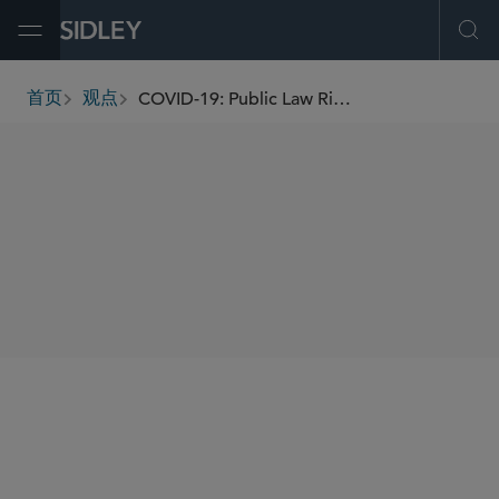
Open Menu
Ope
COVID-19: Public Law Right to Compensation When Deprived of Property
首页
观点
breadcrumbs
SHARE