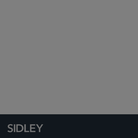
Subscribe to Sidley Publications
Social Media Directory