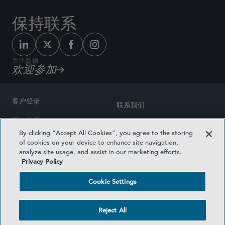
保持联系
关注盛德
欢迎参加
客户登录
联系我们
网站地图
奖励方式
By clicking “Accept All Cookies”, you agree to the storing
律师广告
of cookies on your device to enhance site navigation,
医疗计划透明度
analyze site usage, and assist in our marketing efforts.
隐私政策
Privacy Policy
沪ICP备19003131号-1
条款及细则
Cookie Settings
Cookie Settings
社交媒体目录
Reject All