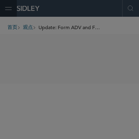
Open Menu
Ope
Update: Form ADV and Form PF Conditional Relief
首页
观点
breadcrumbs
SHARE