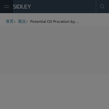
Open Menu
Ope
Potential Oil Proration by the Texas Railroad Commission: Background and Impacts
首页
观点
breadcrumbs
SHARE