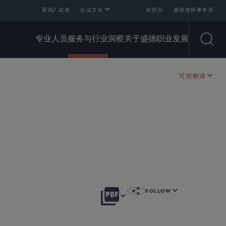
新闻/ 成就
企业文化
前职员
盛德律师事务所
专业人员
服务与行业
洞察
关于盛德
职业发展
Open
可用翻译
FOLLOW