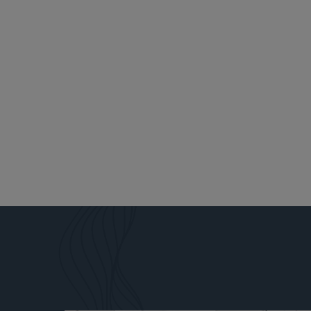
See Our Rece
More