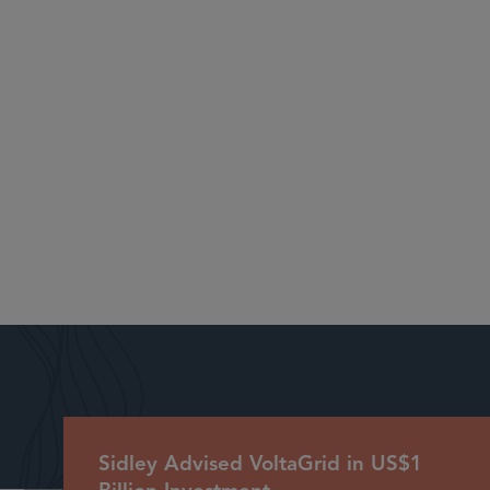
nt Deals and Market Recognition
Sidley Advised VoltaGrid in US$1