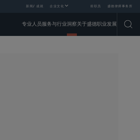
新闻/ 成就
企业文化
前职员
盛德律师事务所
专业人员
服务与行业
洞察
关于盛德
职业发展
Open
SHARE