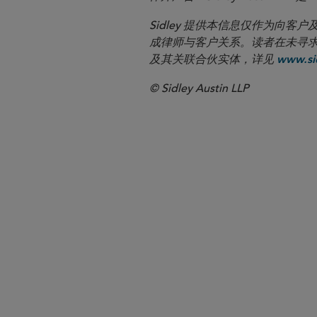
Sidley 提供本信息仅作为
成律师与客户关系。读者在未寻求专业顾问意
及其关联合伙实体，详见
www.sid
© Sidley Austin LLP