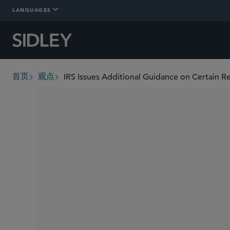
LANGUAGES
IRS Issues Additional Guidance on Certain R
首页
观点
breadcrumbs