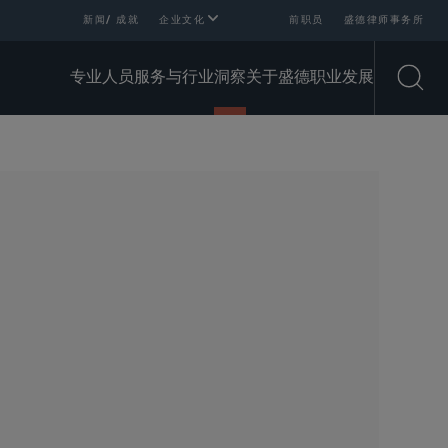
新闻/ 成就
企业文化
前职员
盛德律师事务所
专业人员
服务与行业
洞察
关于盛德
职业发展
Open
SHARE