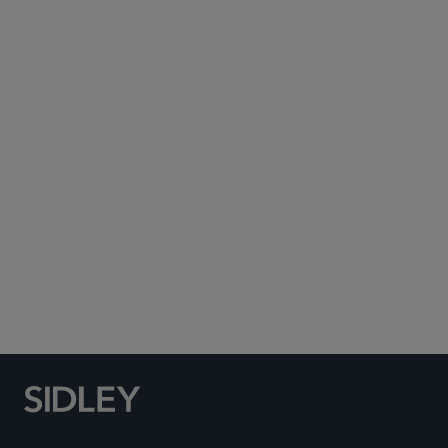
Subscribe to Sidley Publications
Social Media Directory