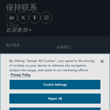
保持联系
关注盛德
欢迎参加
客户登录
联系我们
网站地图
奖励方式
By clicking “Accept All Cookies”, you agree to the storing
律师广告
of cookies on your device to enhance site navigation,
医疗计划透明度
analyze site usage, and assist in our marketing efforts.
隐私政策
Privacy Policy
沪ICP备19003131号-1
条款及细则
Cookie Settings
Cookie Settings
社交媒体目录
Reject All
©2026 SIDLEY AUSTIN LLP