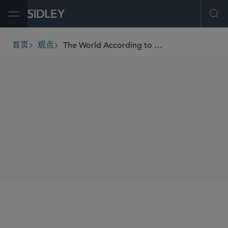
Open Menu
Ope
The World According to ARP: Key Employee Benefits Changes Under the American Rescue Plan
首页
观点
breadcrumbs
SHARE