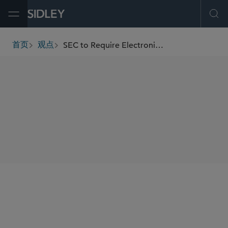
Open Menu
Ope
SEC to Require Electronic Filing of Forms 144 via EDGAR
首页
观点
breadcrumbs
SHARE