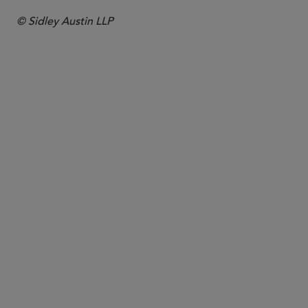
© Sidley Austin LLP
合伙人律师
Katie Klaben
kklaben
@sidley.com
华盛顿哥伦比亚特区
+1 202 736 8221