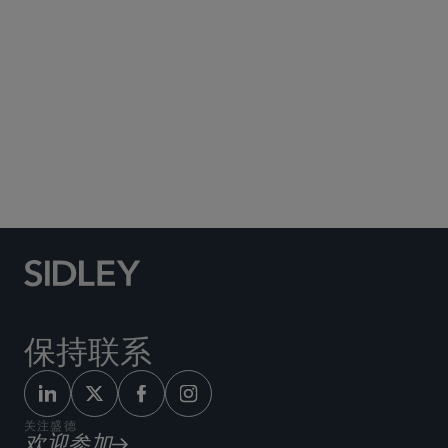
会计和职业责任
Blockchain
金融服务业
投资基金、投资顾问及金融衍生工具
Privacy and Cybersecurity
上市公司顾问小组
证券诉讼
白领犯罪辩护及调查
保持联系
关注盛德
欢迎参加