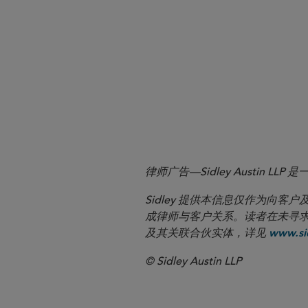
More
律师广告—Sidley Austin
Sidley 提供本信息仅作为
成律师与客户关系。读者在未寻求专业顾问意
及其关联合伙实体，详见
www.sid
© Sidley Austin LLP