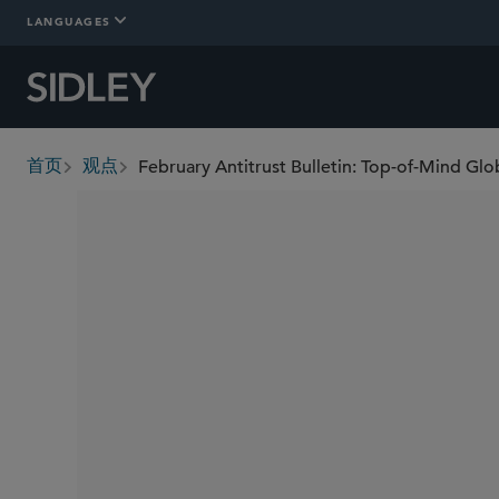
LANGUAGES
February Antitrust Bulletin: Top-of-Mind Glob
首页
观点
breadcrumbs