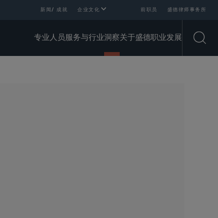
新闻/ 成就
企业文化
前职员
盛德律师事务所
专业人员
服务与行业
洞察
关于盛德
职业发展
Open
SHARE