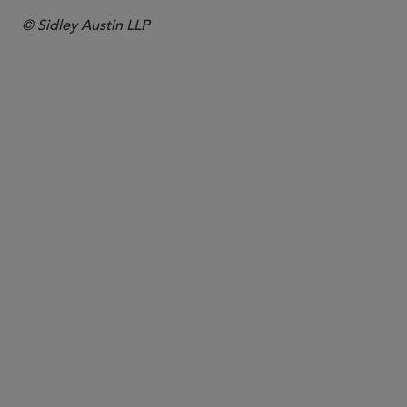
© Sidley Austin LLP
合伙人律师
Juan A. Arteaga
juan.arteaga
@sidley.com
纽约
+1 212 839 5321