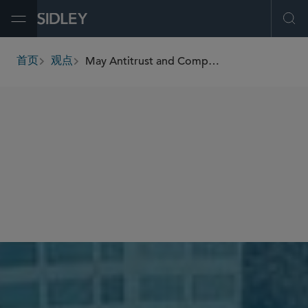
Open Menu
Ope
May Antitrust and Competition Bulletin: Top-of-Mind Global Antitrust Issues
首页
观点
breadcrumbs