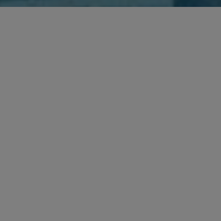
SHARE
The European Commission
publishes draft
for consultation.
revised Merger Guidelines
The U.S. Department of Justice and states
settle
competitor information exchange enforcement
.
action against a third-party data firm
The Antitrust Division of the U.S. Department of
Justice continues to undergo
.
leadership changes
The Federal Trade Commission and the U.S.