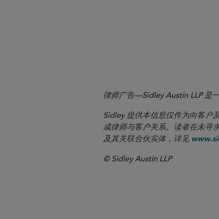
律师广告—Sidley Austin
Sidley 提供本信息仅作为
成律师与客户关系。读者在未寻求专业顾问意
及其关联合伙实体，详见
www.sid
© Sidley Austin LLP