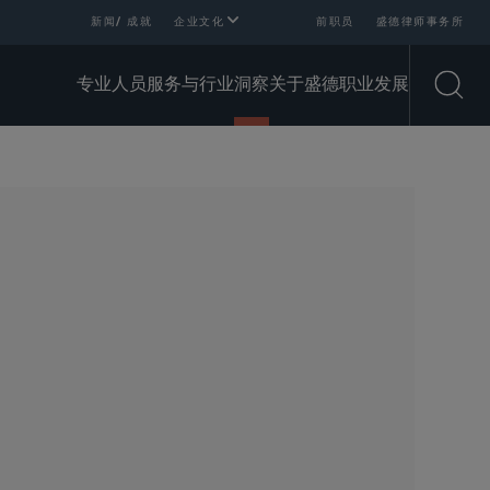
新闻/ 成就
企业文化
前职员
盛德律师事务所
专业人员
服务与行业
洞察
关于盛德
职业发展
Open
SHARE