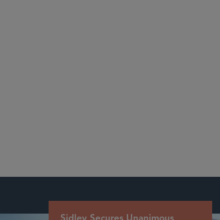
Chambers USA, Nationwide: Appellate Law 2024
Sidley Secures Unanimous