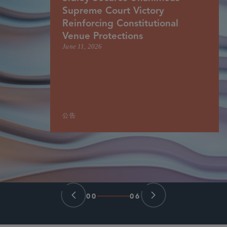
Supreme Court Victory
Reinforcing Constitutional
Venue Protections
June 11, 2026
公告
00
06