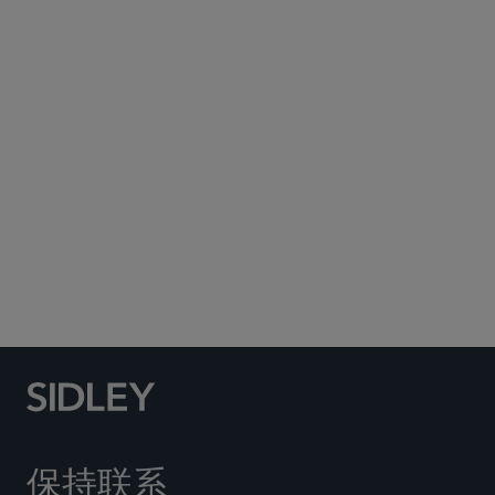
Subscribe to Sidley Publications
Social Media Directory
保持联系