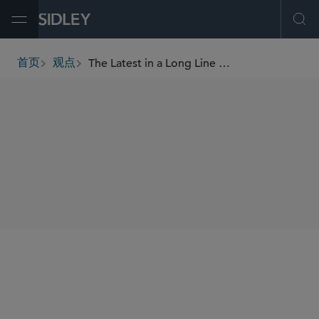
Open Menu
Ope
The Latest in a Long Line of Long-Term, Part-Time U.S. Employee Guidance
首页
观点
breadcrumbs
SHARE