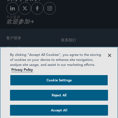
关注盛德
欢迎参加
客户登录
联系我们
网站地图
奖励方式
By clicking “Accept All Cookies”, you agree to the storing
律师广告
of cookies on your device to enhance site navigation,
医疗计划透明度
analyze site usage, and assist in our marketing efforts.
隐私政策
Privacy Policy
沪ICP备19003131号-1
条款及细则
Cookie Settings
Cookie Settings
社交媒体目录
Reject All
©2026 SIDLEY AUSTIN LLP
Accept All