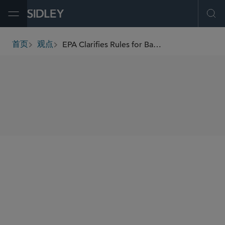
Open Menu
Ope
EPA Clarifies Rules for Backup Generator Use
首页
观点
breadcrumbs
SHARE