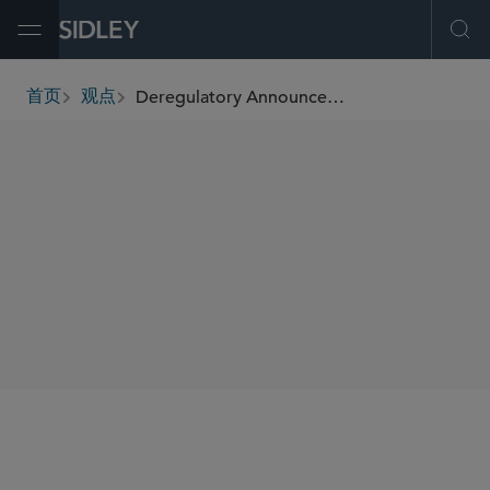
Open Menu
Ope
Deregulatory Announcements at the U.S. Department of Transportation: A Sign of Bigger Things to Come?
首页
观点
breadcrumbs
SHARE