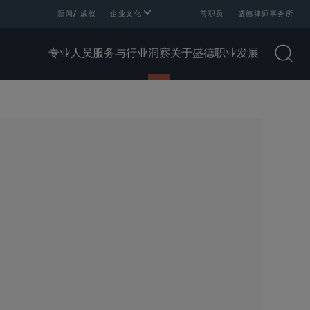
新闻/ 成就
企业文化
前职员
盛德律师事务所
专业人员
服务与行业
洞察
关于盛德
职业发展
Open
SHARE