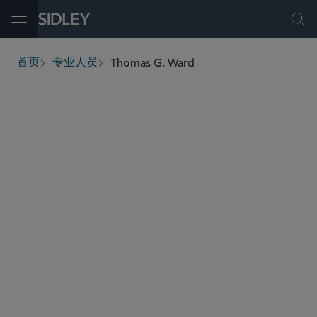
Open Menu
Ope
Thomas G. Ward
首页
专业人员
breadcrumbs
tgward
@sidley.com