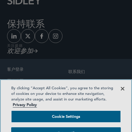
保持联系
关注盛德
欢迎参加
客户登录
联系我们
网站地图
奖励方式
By clicking “Accept All Cookies”, you agree to the storing
律师广告
of cookies on your device to enhance site navigation,
医疗计划透明度
analyze site usage, and assist in our marketing efforts.
隐私政策
Privacy Policy
沪ICP备19003131号-1
条款及细则
Cookie Settings
Cookie Settings
社交媒体目录