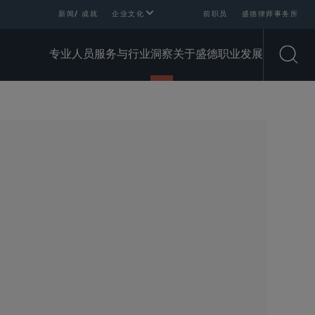
新闻/ 成就
企业文化
前职员
盛德律师事务所
专业人员
服务与行业
洞察
关于盛德
职业发展
Open
SHARE