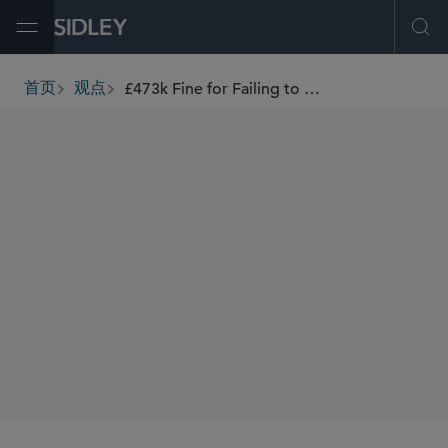
Open Menu
Ope
£473k Fine for Failing to Respond to UK Competition and Markets Authority Information Notice
首页
观点
breadcrumbs
AUTHORS
Clive Gringras
Ed Roper
SHARE