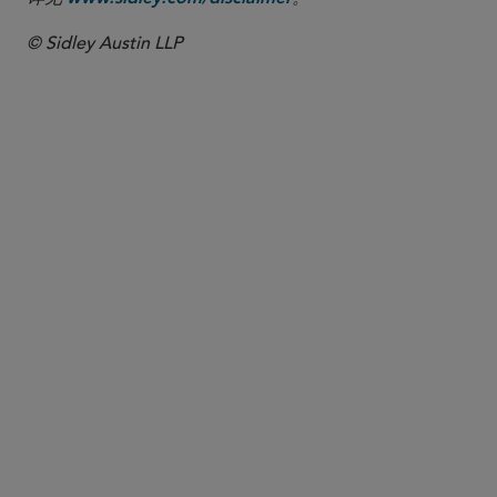
© Sidley Austin LLP
合伙人律师
Alastair Hopwood
ahopwood
@sidley.com
伦敦
+44 20 7360 2599