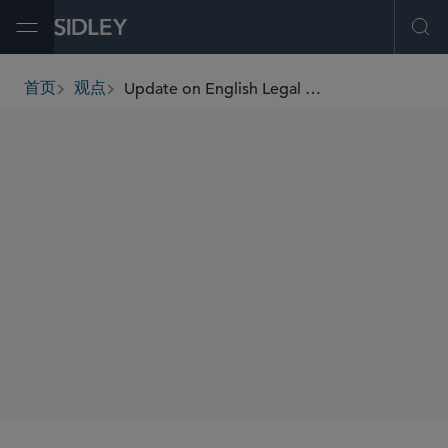
Open Menu
Ope
Update on English Legal Advice Privilege Following the Aabar Holdings v Glencore Judgment
首页
观点
breadcrumbs
AUTHORS
Alastair Hopwood
Jack Roxburgh
SHARE