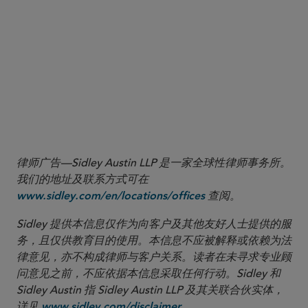
must be adversarial (e.g., litigation/arbitration) and
not investigative or inquisitorial (e.g., a regulatory
investigation).
[1]
[2026]
Aabar Holdings S.à.r.l.
v Glencore PLC
EWHC 877 (Comm).
[2]
2003 WL 1610352, paragraph
Three Rivers (No. 5)
31.
律师广告—Sidley Austin LLP 是一家全球性律师事务所。
我们的地址及联系方式可在
查阅。
www.sidley.com/en/locations/offices
Sidley 提供本信息仅作为向客户及其他友好人士提供的服
务，且仅供教育目的使用。本信息不应被解释或依赖为法
律意见，亦不构成律师与客户关系。读者在未寻求专业顾
问意见之前，不应依据本信息采取任何行动。Sidley 和
Sidley Austin 指 Sidley Austin LLP 及其关联合伙实体，
详见
。
www.sidley.com/disclaimer