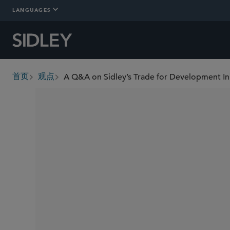
LANGUAGES
A Q&A on Sidley’s Trade for Development Ini
首页
观点
breadcrumbs