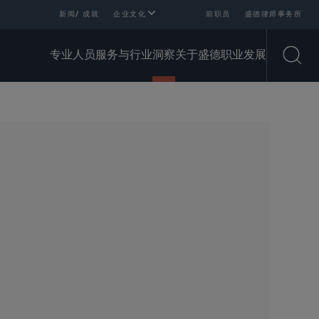
新闻/ 成就
企业文化
前职员
盛德律师事务所
专业人员
服务与行业
洞察
关于盛德
职业发展
Open
SHARE