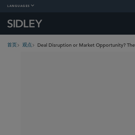
LANGUAGES
首页
观点
breadcrumbs