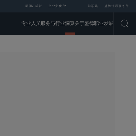
新闻/ 成就
企业文化
前职员
盛德律师事务所
专业人员
服务与行业
洞察
关于盛德
职业发展
Open
SHARE