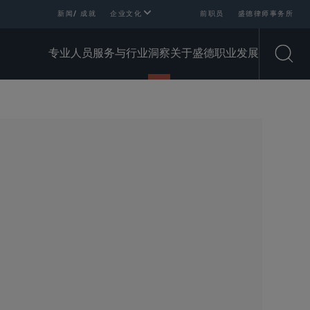
新闻/ 成就
企业文化
前职员
盛德律师事务所
专业人员
服务与行业
洞察
关于盛德
职业发展
Open
SHARE