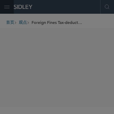
Open Menu
Ope
Foreign Fines Tax-deductible Only in Exceptional Cases under New Swiss Law from 2022
首页
观点
breadcrumbs
AUTHORS
Michele Tagliaferri
SHARE