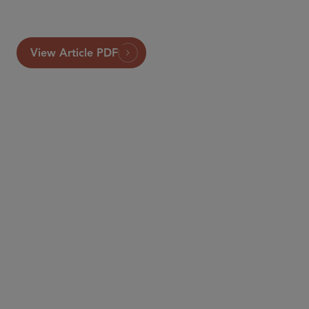
View Article PDF
合伙人律师
Michele Tagliaferri
mtagliaferri
@sidley.com
布鲁塞尔
+32 2 504 6486