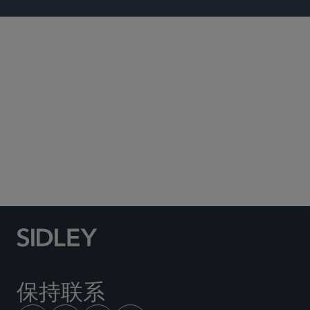
金融服务业
环球金融
投资基金、投资顾问及金融衍生工具
并购
项目融资和基础设施
房地产
税务争议
保持联系