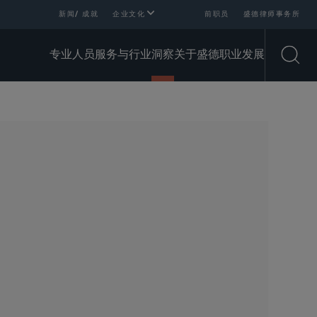
新闻/ 成就
企业文化
前职员
盛德律师事务所
专业人员
服务与行业
洞察
关于盛德
职业发展
Open
SHARE