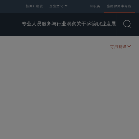
新闻/ 成就
企业文化
前职员
盛德律师事务所
专业人员
服务与行业
洞察
关于盛德
职业发展
Open
可用翻译