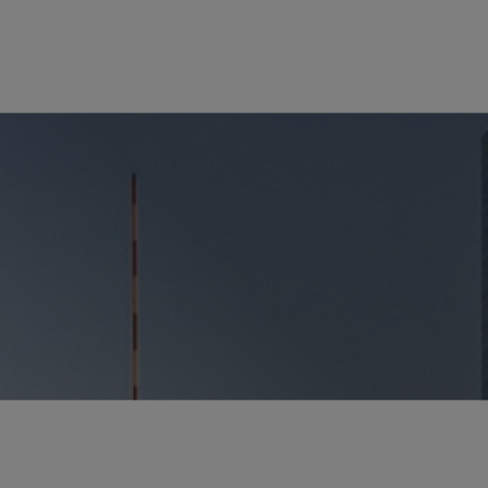
合伙人律师
George J. Vlahakos
gvlahakos
@sidley.com
休斯敦
+1 713 495 4522