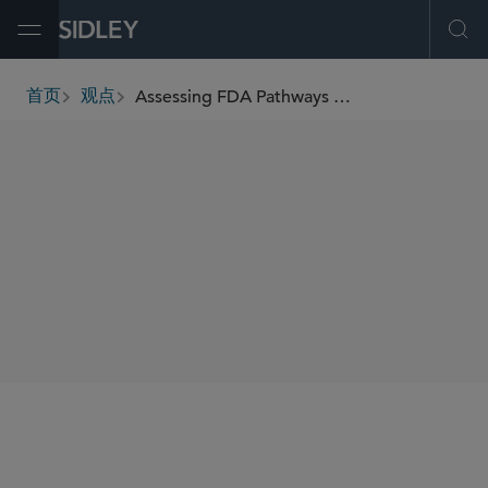
Open Menu
Ope
Assessing FDA Pathways For Genome-Edited Plant Foods
首页
观点
breadcrumbs
AUTHORS
Emily Marden
Diane C. McEnroe
SHARE