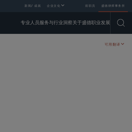
新闻/ 成就
企业文化
前职员
盛德律师事务所
专业人员
服务与行业
洞察
关于盛德
职业发展
Open
可用翻译