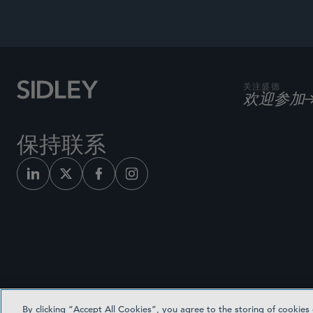
关注盛德
欢迎参加
保持联系
By clicking “Accept All Cookies”, you agree to the storing of cookies