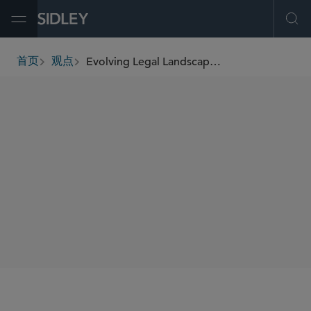
Open Menu
Ope
Evolving Legal Landscape of DE&I: Considerations for Boards
首页
观点
breadcrumbs
AUTHORS
Natalie C. Chan
Robert Johnson III
SHARE