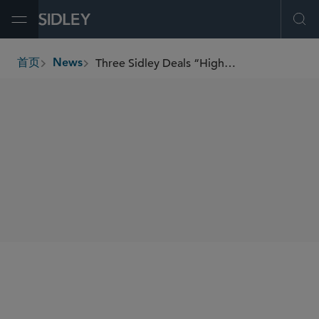
Open Menu
Ope
Three Sidley Deals “Highly Commended” at the FinanceAsia Achievement Awards 2024
首页
News
breadcrumbs
SHARE