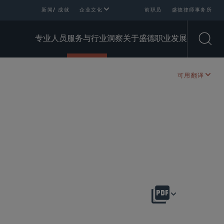
新闻/ 成就
企业文化
前职员
盛德律师事务所
专业人员
服务与行业
洞察
关于盛德
职业发展
Open
可用翻译