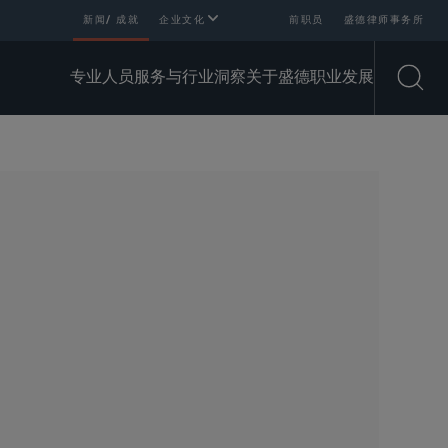
新闻/ 成就
企业文化
前职员
盛德律师事务所
专业人员
服务与行业
洞察
关于盛德
职业发展
Open
SHARE