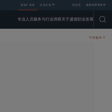
新闻/ 成就
企业文化
前职员
盛德律师事务所
专业人员
服务与行业
洞察
关于盛德
职业发展
Open
可用翻译
SHARE