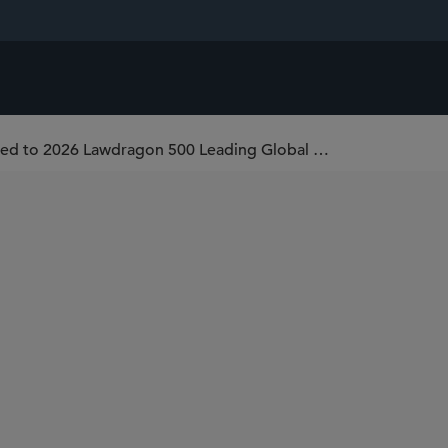
David Roney and Gregory M. Williams Named to 2026 Lawdragon 500 Leading Global Litigators