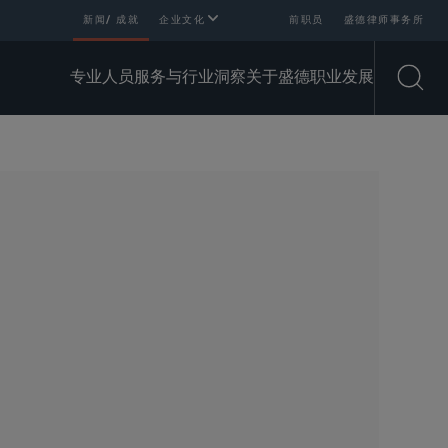
新闻/ 成就
企业文化
前职员
盛德律师事务所
专业人员
服务与行业
洞察
关于盛德
职业发展
Open
SHARE