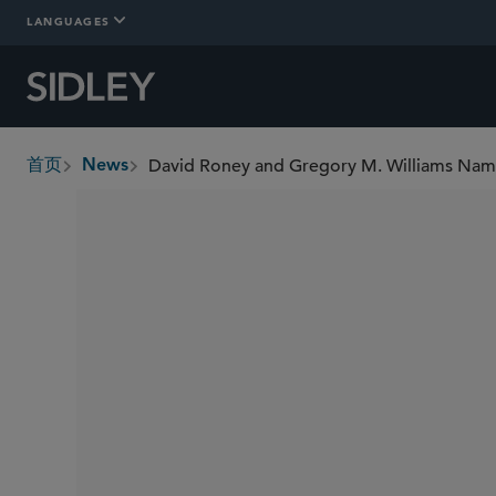
LANGUAGES
首页
News
breadcrumbs