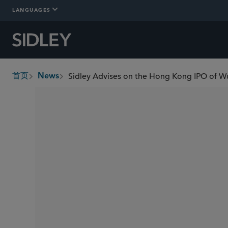
LANGUAGES
Sidley Advises on the Hong Kong IPO of W
首页
News
breadcrumbs