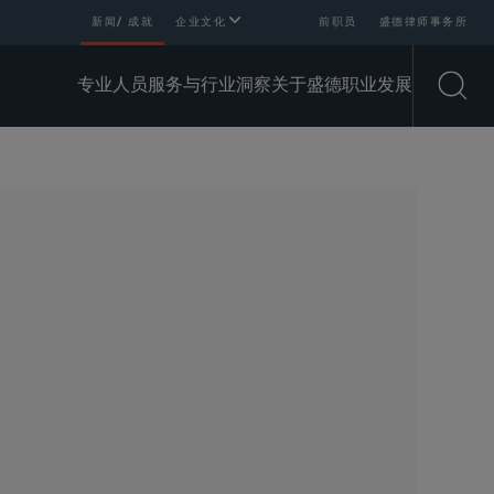
新闻/ 成就
企业文化
前职员
盛德律师事务所
专业人员
服务与行业
洞察
关于盛德
职业发展
Open
SHARE