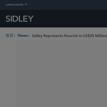
LANGUAGES
Sidley Represents Nourish in US$35 Million
首页
News
breadcrumbs