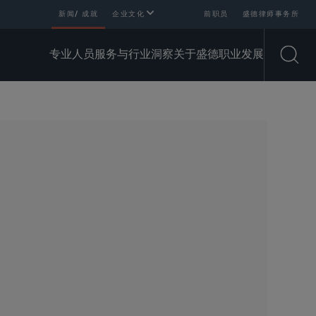
新闻/ 成就
企业文化
前职员
盛德律师事务所
专业人员
服务与行业
洞察
关于盛德
职业发展
Open
SHARE