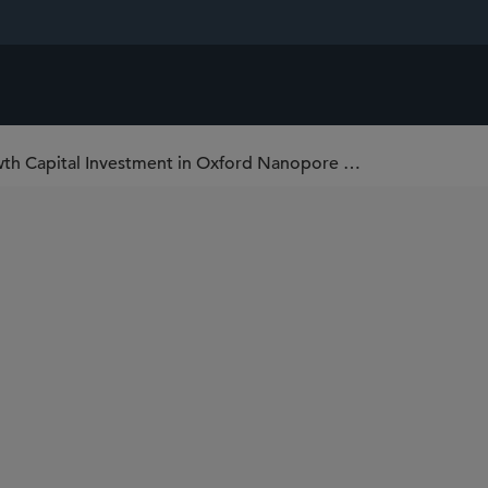
Sidley Represents Novo Holdings in a Growth Capital Investment in Oxford Nanopore Technologies