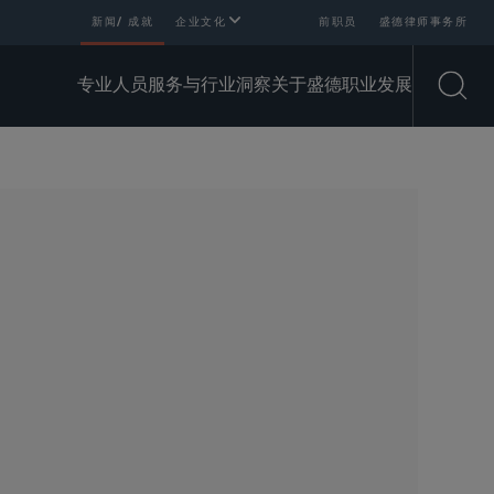
新闻/ 成就
企业文化
前职员
盛德律师事务所
专业人员
服务与行业
洞察
关于盛德
职业发展
Open
SHARE