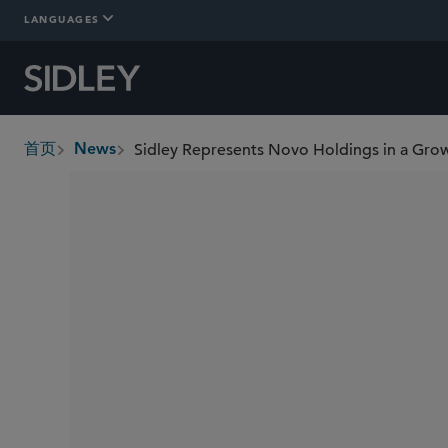
LANGUAGES
首页
News
breadcrumbs