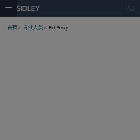
Open Menu
Ope
Ed Perry
首页
专业人员
breadcrumbs
eperry
@sidley.com
公司治理和合规
并购
私募基金