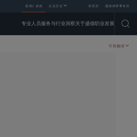
新闻/ 成就
企业文化
前职员
盛德律师事务所
专业人员
服务与行业
洞察
关于盛德
职业发展
Open
可用翻译
SHARE