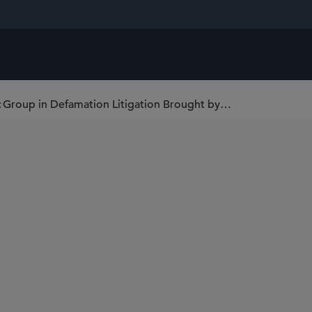
Sidley Secures Dismissal for Universal Music Group in Defamation Litigation Brought by Grammy-Winning Artist Drake