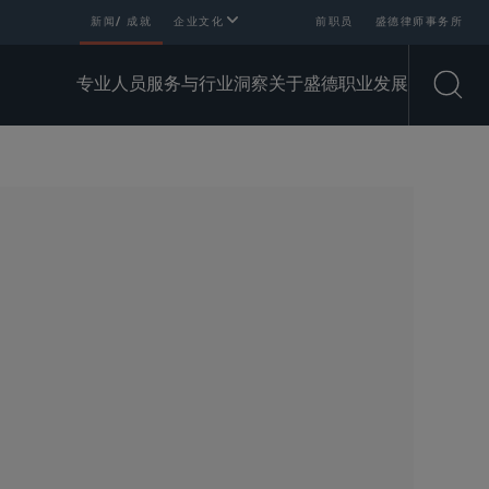
新闻/ 成就
企业文化
前职员
盛德律师事务所
专业人员
服务与行业
洞察
关于盛德
职业发展
Open
SHARE