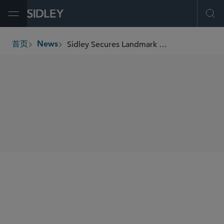
Open Menu
Ope
Sidley Secures Landmark FCA Defense Victory for Novo Nordisk
首页
News
breadcrumbs
SHARE