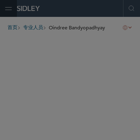
Open Menu
Ope
Oindree Bandyopadhyay
首页
专业人员
breadcrumbs
oindree.bandyopadhyay
@sidley.com
资本市场