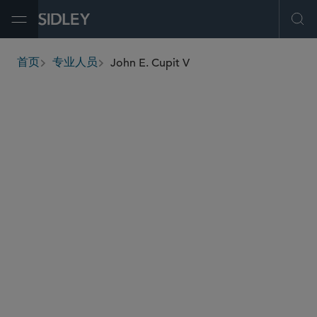
Open Menu
Ope
John E. Cupit V
首页
专业人员
breadcrumbs
john.cupit
@sidley.com
环球金融