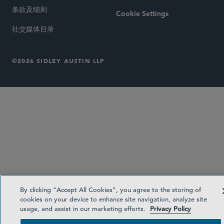
条款及细则
Cookie Settings
社交媒体目录
©2026 SIDLEY AUSTIN LLP
By clicking “Accept All Cookies”, you agree to the storing of
cookies on your device to enhance site navigation, analyze site
usage, and assist in our marketing efforts.
Privacy Policy