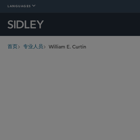
LANGUAGES
William E. Curtin
首页
专业人员
breadcrumbs
wcurtin
@sidley.com