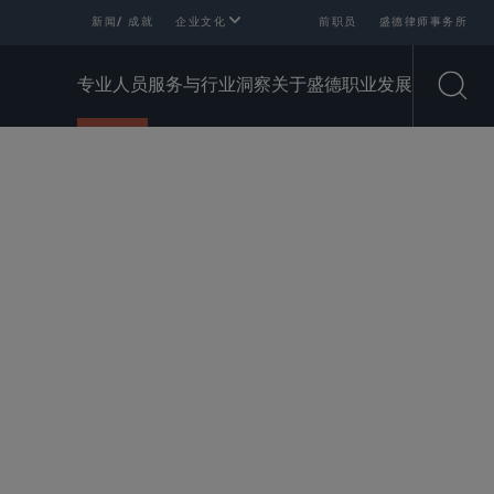
新闻/ 成就
企业文化
前职员
盛德律师事务所
专业人员
服务与行业
洞察
关于盛德
职业发展
Open