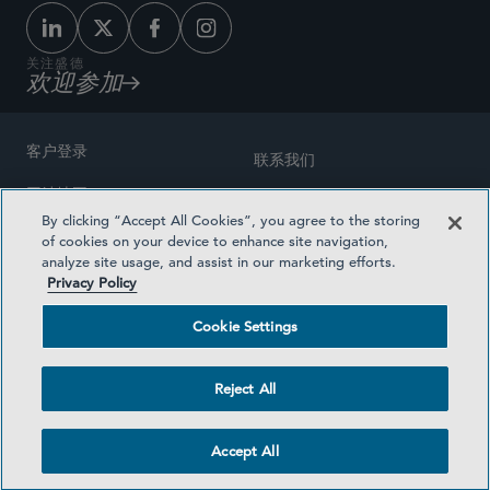
关注盛德
欢迎参加
客户登录
联系我们
网站地图
奖励方式
By clicking “Accept All Cookies”, you agree to the storing
律师广告
of cookies on your device to enhance site navigation,
医疗计划透明度
analyze site usage, and assist in our marketing efforts.
隐私政策
Privacy Policy
沪ICP备19003131号-1
条款及细则
Cookie Settings
Cookie Settings
社交媒体目录
Reject All
©2026 SIDLEY AUSTIN LLP
Accept All