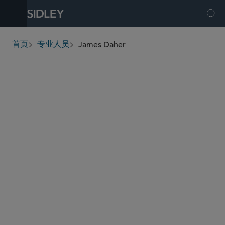
Open Menu
Ope
James Daher
首页
专业人员
breadcrumbs
james.daher
@sidley.com
全球仲裁、贸易及讼辩